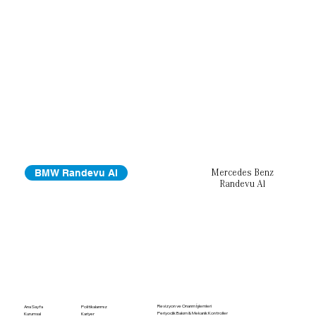
BMW Randevu Al
Mercedes Benz
Randevu Al
Revizyon ve Onarım İşlemleri
Ana Sayfa
Politikalarımız
Periyodik Bakım & Mekanik Kontroller
Kurumsal
Kariyer