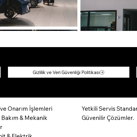
Gizlilik ve Veri Güvenliği Politikası
ve Onarım İşlemleri
Yetkili Servis Standa
k Bakım & Mekanik
Güvenilir Çözümler.
r
it & Elektrik